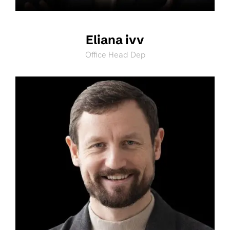
Eliana ivv
Office Head Dep