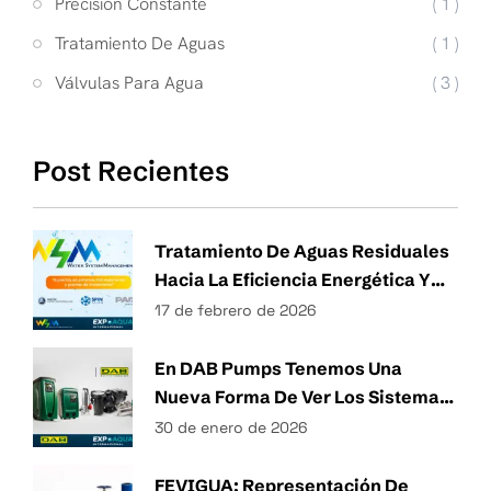
Precisión Constante
( 1 )
Tratamiento De Aguas
( 1 )
Válvulas Para Agua
( 3 )
Post Recientes
Tratamiento De Aguas Residuales
Hacia La Eficiencia Energética Y
Técnicas Sostenibles De Gestión
17 de febrero de 2026
Del Agua
En DAB Pumps Tenemos Una
Nueva Forma De Ver Los Sistemas
Hidráulicos.
30 de enero de 2026
FEVIGUA: Representación De