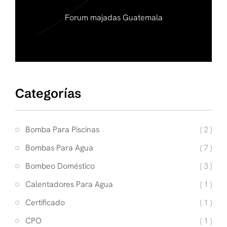
Forum majadas Guatemala
Categorías
Bomba Para Piscinas
( 2 )
Bombas Para Agua
( 7 )
Bombeo Doméstico
( 3 )
Calentadores Para Agua
( 1 )
Certificado
( 1 )
CPO
( 1 )