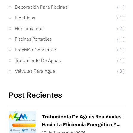
Decoración Para Piscinas
( 1 )
Electricos
( 1 )
Herramientas
( 2 )
Piscinas Portatiles
( 1 )
Precisión Constante
( 1 )
Tratamiento De Aguas
( 1 )
Válvulas Para Agua
( 3 )
Post Recientes
Tratamiento De Aguas Residuales
Hacia La Eficiencia Energética Y
Técnicas Sostenibles De Gestión
17 de febrero de 2026