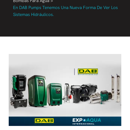
Bombas Para Agua
>
En DAB Pumps Tenemos Una Nueva Forma De Ver Los
Sistemas Hidráulicos.