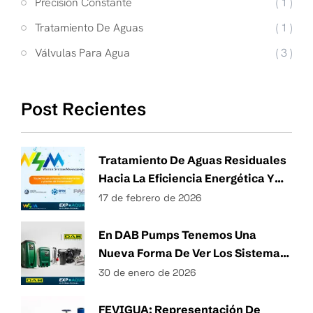
Precisión Constante
( 1 )
Tratamiento De Aguas
( 1 )
Válvulas Para Agua
( 3 )
Post Recientes
Tratamiento De Aguas Residuales
Hacia La Eficiencia Energética Y
Técnicas Sostenibles De Gestión
17 de febrero de 2026
Del Agua
En DAB Pumps Tenemos Una
Nueva Forma De Ver Los Sistemas
Hidráulicos.
30 de enero de 2026
FEVIGUA: Representación De