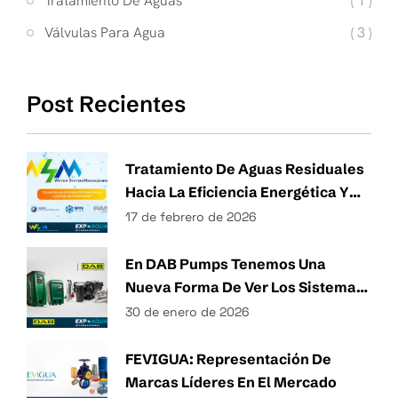
Tratamiento De Aguas
( 1 )
Válvulas Para Agua
( 3 )
Post Recientes
Tratamiento De Aguas Residuales
Hacia La Eficiencia Energética Y
Técnicas Sostenibles De Gestión
17 de febrero de 2026
Del Agua
En DAB Pumps Tenemos Una
Nueva Forma De Ver Los Sistemas
Hidráulicos.
30 de enero de 2026
FEVIGUA: Representación De
Marcas Líderes En El Mercado