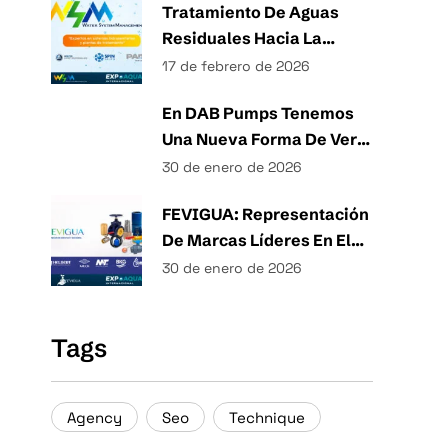
Tratamiento De Aguas
Residuales Hacia La
Eficiencia Energética Y
17 de febrero de 2026
Técnicas Sostenibles De
En DAB Pumps Tenemos
Gestión Del Agua
Una Nueva Forma De Ver
Los Sistemas Hidráulicos.
30 de enero de 2026
FEVIGUA: Representación
De Marcas Líderes En El
Mercado
30 de enero de 2026
Tags
Agency
Seo
Technique