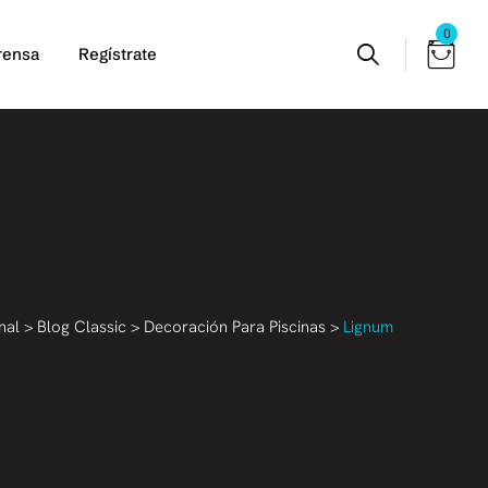
0
rensa
Regístrate
nal
>
Blog Classic
>
Decoración Para Piscinas
>
Lignum