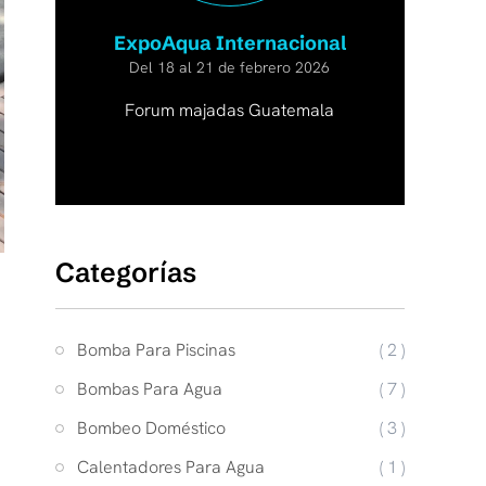
ExpoAqua Internacional
Del 18 al 21 de febrero 2026
Forum majadas Guatemala
Categorías
Bomba Para Piscinas
( 2 )
Bombas Para Agua
( 7 )
Bombeo Doméstico
( 3 )
Calentadores Para Agua
( 1 )