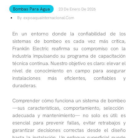
Bombas Para Agua
23 De Enero De 2026
By
Expoaquainternacional.com
En un entorno donde la confiabilidad de los
sistemas de bombeo es cada vez más crítica,
Franklin Electric
reafirma su compromiso con la
industria impulsando su programa de
capacitación
técnica continua
. Nuestro objetivo es claro: elevar el
nivel de conocimiento
en campo para asegurar
instalaciones más eficientes, confiables y
duraderas.
Comprender cómo funciona un sistema de bombeo
—
sus características,
comportamiento, selección
adecuada y mantenimiento
—
no solo es útil:
es
esencial para
prevenir fallas, e
vitar retrabajos y
garantizar decisiones correctas desde el diseño
hasta la instalación
. Un enfoque superficial puede