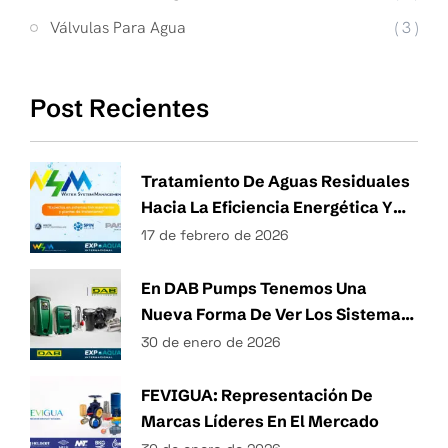
Válvulas Para Agua
( 3 )
Post Recientes
Tratamiento De Aguas Residuales
Hacia La Eficiencia Energética Y
Técnicas Sostenibles De Gestión
17 de febrero de 2026
Del Agua
En DAB Pumps Tenemos Una
Nueva Forma De Ver Los Sistemas
Hidráulicos.
30 de enero de 2026
FEVIGUA: Representación De
Marcas Líderes En El Mercado