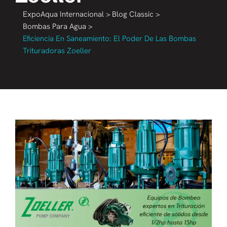
ExpoAqua Internacional
>
Blog Classic
>
Bombas Para Agua
>
Eficiencia En Saneamiento: El Poder De Las Bombas
Trituradoras Zoeller