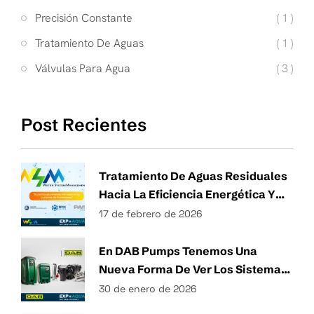
Precisión Constante
( 1 )
Tratamiento De Aguas
( 1 )
Válvulas Para Agua
( 3 )
Post Recientes
Tratamiento De Aguas Residuales
Hacia La Eficiencia Energética Y
Técnicas Sostenibles De Gestión
17 de febrero de 2026
Del Agua
En DAB Pumps Tenemos Una
Nueva Forma De Ver Los Sistemas
Hidráulicos.
30 de enero de 2026