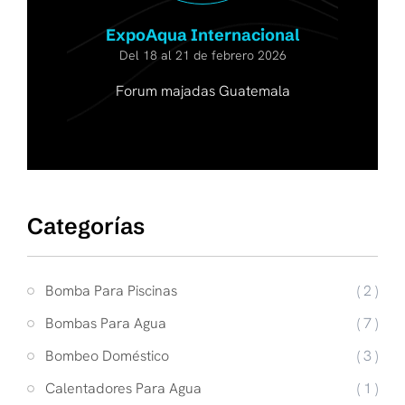
ExpoAqua Internacional
Del 18 al 21 de febrero 2026
Forum majadas Guatemala
Categorías
Bomba Para Piscinas
( 2 )
Bombas Para Agua
( 7 )
Bombeo Doméstico
( 3 )
Calentadores Para Agua
( 1 )